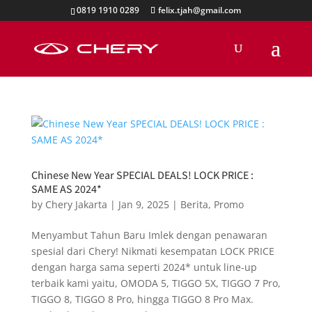
0819 1910 0289
felix.tjah@gmail.com
Chinese New Year SPECIAL DEALS! LOCK PRICE :
SAME AS 2024*
by
Chery Jakarta
|
Jan 9, 2025
|
Berita
,
Promo
Menyambut Tahun Baru Imlek dengan penawaran
spesial dari Chery! Nikmati kesempatan LOCK PRICE
dengan harga sama seperti 2024* untuk line-up
terbaik kami yaitu, OMODA 5, TIGGO 5X, TIGGO 7 Pro,
TIGGO 8, TIGGO 8 Pro, hingga TIGGO 8 Pro Max.