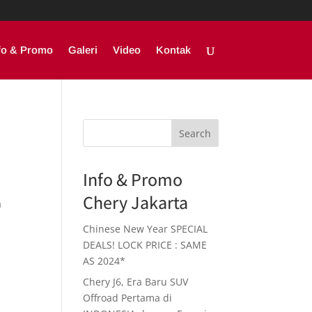
fo & Promo
Galeri
Video
Kontak
Search
Info & Promo
i
Chery Jakarta
ma
Chinese New Year SPECIAL
DEALS! LOCK PRICE : SAME
AS 2024*
Chery J6, Era Baru SUV
Offroad Pertama di