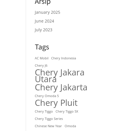
Arsip
January 2025
June 2024
July 2023
Tags
AC Mobil
Chery Indonesia
Chery J6
Chery Jakara
Utara
Chery Jakarta
Chery Omoda 5
Chery Pluit
Chery Tiggo
Chery Tiggo 5X
Chery Tiggo Series
Chinese New Year
Omoda