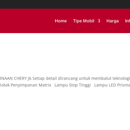
Home
Tipe Mobil
Harga
In
AN CHERY J6 Setiap detail dirancang untuk membalut teknolog
. Kotak Penyimpanan Matrix Lampu Stop Tinggi Lampu LED Pris