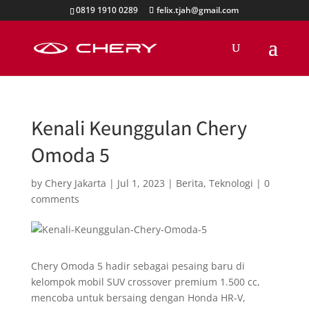
0819 1910 0289
felix.tjah@gmail.com
Kenali Keunggulan Chery
Omoda 5
by
Chery Jakarta
|
Jul 1, 2023
|
Berita
,
Teknologi
|
0
comments
Chery Omoda 5 hadir sebagai pesaing baru di
kelompok mobil SUV crossover premium 1.500 cc,
mencoba untuk bersaing dengan Honda HR-V,