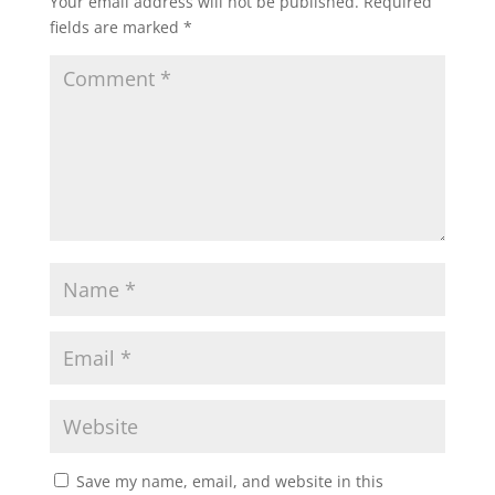
Your email address will not be published.
Required
o
p
k
fields are marked
*
k
Save my name, email, and website in this