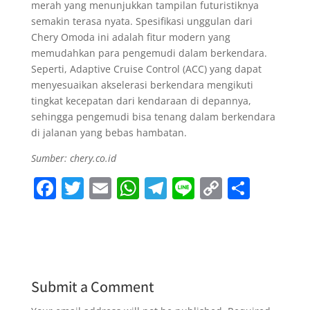
merah yang menunjukkan tampilan futuristiknya
semakin terasa nyata. Spesifikasi unggulan dari
Chery Omoda ini adalah fitur modern yang
memudahkan para pengemudi dalam berkendara.
Seperti, Adaptive Cruise Control (ACC) yang dapat
menyesuaikan akselerasi berkendara mengikuti
tingkat kecepatan dari kendaraan di depannya,
sehingga pengemudi bisa tenang dalam berkendara
di jalanan yang bebas hambatan.
Sumber: chery.co.id
F
T
E
W
T
Li
C
S
a
w
m
h
el
n
o
h
c
itt
ai
at
e
e
p
ar
e
er
l
s
gr
y
e
b
A
a
Li
Submit a Comment
o
p
m
n